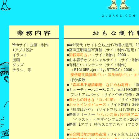
Webサイト企画・制作
●Web現代（サイト立ち上げ/制作/運用）19
iアプリ設計
●宮澤正明電脳写真館（サイト制作/運用）19
イラスト
●
回転寿司占い
（サイト制作）2000～
漫画
●山本容子オフィシャルサイト（サイト制作）
グッズ
●有料占いコンテンツ（サイト制作）
チラシ、等
＜BIGLOBE,@nifty,BITWAY＞2000～
安倍晴明陰陽道占い
・
源氏物語占い
・
エ
ほか多数
●
『森本孝不思議劇場 なにぬね海苔』
（漫
●キューティーハニーR.C.T. withMEGUM
プレミアムパック（サイト企画/制作）20
●
僕たちの好きな『白い巨塔』
（サイト制作
●
ホットインタビューズ
（サイト制作）2004
●『町屋はたや』（サイト立ち上げ/制作）2
●携帯クリーナー
『バカンス系:お供達アニ
（イラスト）＜デザインフェスタ＞2004
●携帯 iアプリ 待ちスロすごろく（プログ
～
●
荻窪園芸地方卸売市場
（サイト立ち上げ/制